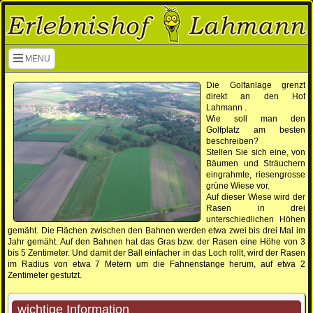
Navigation überspringen
MENU
Die Golfanlage grenzt
direkt an den Hof
Lahmann .
Wie soll man den
Golfplatz am besten
beschreiben?
Stellen Sie sich eine, von
Bäumen und Sträuchern
eingrahmte, riesengrosse
grüne Wiese vor.
Auf dieser Wiese wird der
Rasen in drei
unterschiedlichen Höhen
gemäht. Die Flächen zwischen den Bahnen werden etwa zwei bis drei Mal im
Jahr gemäht. Auf den Bahnen hat das Gras bzw. der Rasen eine Höhe von 3
bis 5 Zentimeter. Und damit der Ball einfacher in das Loch rollt, wird der Rasen
im Radius von etwa 7 Metern um die Fahnenstange herum, auf etwa 2
Zentimeter gestutzt.
wichtige Information