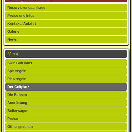
Navigation
Reservierungsanfrage
überspringen
Preise und Infos
Kontakt / Anfahrt
Galerie
News
Menü
Navigation
Swin Golf Infos
überspringen
Spielregeln
Platzregeln
Der Golfplatz
Die Bahnen
Ausrüstung
Bollerwagen
Preise
Öffnungszeiten