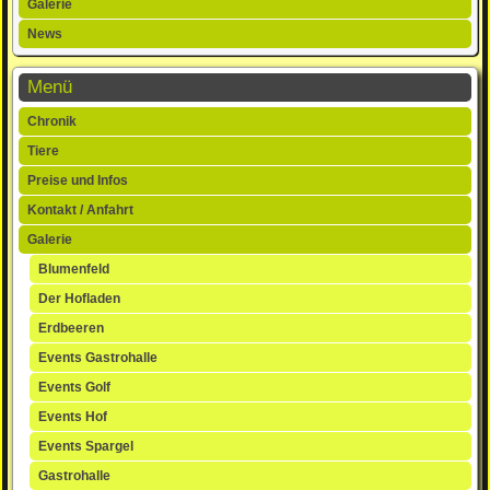
Galerie
News
Menü
Navigation
Chronik
überspringen
Tiere
Preise und Infos
Kontakt / Anfahrt
Galerie
Blumenfeld
Der Hofladen
Erdbeeren
Events Gastrohalle
Events Golf
Events Hof
Events Spargel
Gastrohalle