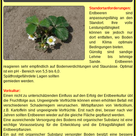
Standortanforderungen:
Erdbeeren sind
anpassungsfähig an den
Standort. Ihre volle
Leistungsfähigkeit
können sie jedoch nur
dort entfalten, wo Boden
und Klima optimale
Bedingungen bieten.
Günstig sind sandige
Lehme bis lehmige
Sande. Erdbeeren
reagieren sehr empfindlich auf Bodenverdichtungen und Staunässe. Optimal
ist ein pH - Bereich von 5,5 bis 6,0.
Spätfrostgefährdete Lagen sollten
gemieden werden.
Vorkultur:
Einen nicht zu unterschätzenden Einfluss auf den Erfolg der Erdbeerkultur übt
die Fruchtfolge aus. Ungeeignete Vorfrüchte können einen erhöhten Befall mit
verschiedenen Schaderregern verursachen. Wirtspflanzen von Verticillium,
z.B. Kartoffeln sind ungeeignete Vorfrüchte. Erst nach drei, besser nach vier
Jahren sollten Erdbeeren wieder auf die gleiche Fläche gepflanzt werden.
Eine ausreichende Versorgung des Bodens mit organischer Substanz ist eine
wichtige Voraussetzung für die Entwicklung und die Ertragsfähigkeit der
Erdbeerpflanzen.
Ein gut mit organischer Substanz versorgter Boden besitzt eine bessere