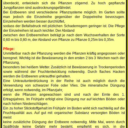
überdeckt, entwickeln sich die Pflanzen zögernd. Zu hoch gepflanzte
Jungpflanzen sind austrocknungsgefährdet.
Bei Erdbeeren sind verschiedene Pflanzsysteme möglich. Im Garten sollte
man jedoch die Einzelreihe gegenüber der Doppelreihe bevorzugen.
Einzelreihen werden besser durchlüftet,
sodass der Befallsdruck mit pilzlichen Schaderregern geringer ist. Die Pflege
der Einzelreihen ist auch leichter. Der Abstand
zwischen den Erdbeerreihen beträgt je nach dem Wuchsverhalten der Sorte
0,60 m bis 0,80 m, der Abstand von Pflanze zu Pflanze 0,25m bis 0,35m.
Pflege:
Unmittelbar nach der Pflanzung werden die Pflanzen kräftig angegossen oder
beregnet. Wichtig ist die Bewässerung in den ersten 2 bis 3 Wochen nach der
Pflanzung,
besonders bei heißem Wetter. Zusätzlich ist Bewässerung in Trockenperioden
sowie während der Fruchtentwicklung notwendig. Durch flaches Hacken
werden die Erdbeeren unkrautfrei gehalten.
Eine Unkrautunterdrückung in der Reihe ist auch möglich durch die
Verwendung von schwarzer Folie oder Vlies. Die mineralische Düngung
erfolgt, wenn notwendig, im Pflanzjahr,
wenn die Pflanzen angewachsen sind und nach der Ernte des 1.
Ertragsjahres. Im Frühjahr erfolgt eine Düngung nur auf leichten Böden oder
nach hohen Niederschlägen.
Ein zu hoher Stickstoffgehalt im Frühjahr im Boden wirkt sich nachteilig auf die
Fruchtqualität aus. Auf gut mit organischer Substanz versorgten Böden ist
meist
keine zusätzliche Düngung der Erdbeere notwendig. Mitte Mai, wenn durch
Spätfröste keine Gefahr mehr besteht, empfiehlt es sich, in die