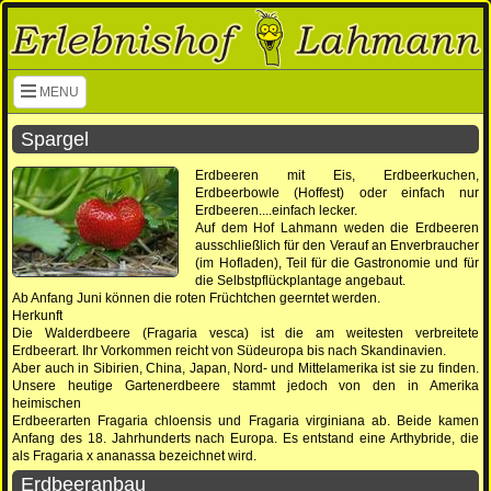
Navigation überspringen
MENU
Spargel
Erdbeeren mit Eis, Erdbeerkuchen,
Erdbeerbowle (Hoffest) oder einfach nur
Erdbeeren....einfach lecker.
Auf dem Hof Lahmann weden die Erdbeeren
ausschließlich für den Verauf an Enverbraucher
(im Hofladen), Teil für die Gastronomie und für
die Selbstpflückplantage angebaut.
Ab Anfang Juni können die roten Früchtchen geerntet werden.
Herkunft
Die Walderdbeere (Fragaria vesca) ist die am weitesten verbreitete
Erdbeerart. Ihr Vorkommen reicht von Südeuropa bis nach Skandinavien.
Aber auch in Sibirien, China, Japan, Nord- und Mittelamerika ist sie zu finden.
Unsere heutige Gartenerdbeere stammt jedoch von den in Amerika
heimischen
Erdbeerarten Fragaria chloensis und Fragaria virginiana ab. Beide kamen
Anfang des 18. Jahrhunderts nach Europa. Es entstand eine Arthybride, die
als Fragaria x ananassa bezeichnet wird.
Erdbeeranbau