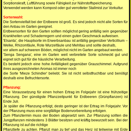
Sorptionskraft, Luftführung sowie Fähigkeit zur Nährstoffspeicherung.
Verwendet werden kann Kompost oder gut verrotteter Stallmist zur Vorkultur.
Sortenwahl:
Die Sortenvielfalt bei der Erdbeere ist groß. Es sind jedoch nicht alle Sorten für
den Anbau im Garten geeignet.
Erdbeersorten für den Garten sollten möglichst gering anfällig sein gegenüber
Krankheiten und Schaderregern und einen guten Geschmack aufweisen.
'Elsanta', die Hauptsorte im Erwerbsanbau ist anfällig gegenüber Verticillium –
Welke, Rhizomfäule, Rote Wurzelfäule und Mehltau und sollte deshalb,
vor allem auf schweren Böden, möglichst nicht im Garten angebaut werden.
'Senga Sengana', eine im Garten weit verbreitete Sorte schmeckt gut und
eignet sich gut für die häusliche Verarbeitung.
Es besteht jedoch eine hohe Anfälligkeit gegenüber Grauschimmel. Aufgrund
ihres ausgezeichneten Aromas ist immer noch
die Sorte 'Mieze Schindler' beliebt. Sie ist nicht selbstfruchtbar und benötigt
deshalb eine Befruchtersorte.
Pflanzung:
Eine Voraussetzung für einen hohen Ertrag im Folgejahr ist eine frühzeitige
Pflanzung. Der günstigste Pflanzzeitpunkt für Erdbeeren (Grünpflanzen) ist
Ende Juli.
Je später die Pflanzung erfolgt, desto geringer ist der Ertrag im Folgejahr. Vor
der Pflanzung muss eine sorgfältige Bodenvorbereitung erfolgen.
Zum Pflanztermin muss der Boden abgesetzt sein. Zur Pflanzung sollten die
Jungpflanzen mindestens 3 Blätter besitzen und kräftig bewurzelt sein. Bei der
Pflanzung ist auf die richtige
Pflanztiefe zu achten. Pflanzt man zu tief und das Herz ist teilweise mit Erde