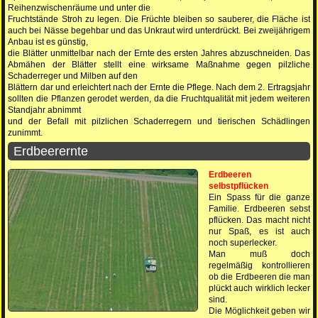
Reihenzwischenräume und unter die
Fruchtstände Stroh zu legen. Die Früchte bleiben so sauberer, die Fläche ist
auch bei Nässe begehbar und das Unkraut wird unterdrückt. Bei zweijährigem
Anbau ist es günstig,
die Blätter unmittelbar nach der Ernte des ersten Jahres abzuschneiden. Das
Abmähen der Blätter stellt eine wirksame Maßnahme gegen pilzliche
Schaderreger und Milben auf den
Blättern dar und erleichtert nach der Ernte die Pflege. Nach dem 2. Ertragsjahr
sollten die Pflanzen gerodet werden, da die Fruchtqualität mit jedem weiteren
Standjahr abnimmt
und der Befall mit pilzlichen Schaderregern und tierischen Schädlingen
zunimmt.
Erdbeerernte
Erdbeeren
selbstpflücken
Ein Spass für die ganze
Familie. Erdbeeren sebst
pflücken. Das macht nicht
nur Spaß, es ist auch
noch superlecker.
Man muß doch
regelmäßig kontrollieren
ob die Erdbeeren die man
plückt auch wirklich lecker
sind.
Die Möglichkeit geben wir