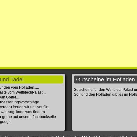
und Tadel
Gutscheine im Hofladen
unden vom Hofladen.....
Gutscheine für den WellblechPalast 
äste vom WellblechPalast....
Golf und den Hofladen gibt es im Hof
in Golfer....
rbesserungsvorschläge
erden) freuen wir uns vor Ort.
 was sagt kann was ändern.
r gerne auf unserer facebookseite
 google