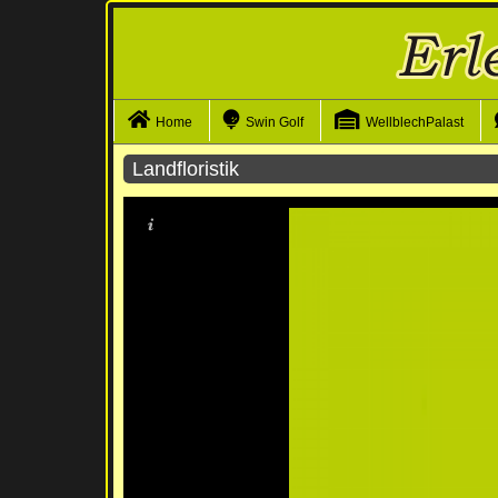
Navigation überspringen
Home
Swin Golf
WellblechPalast
Landfloristik