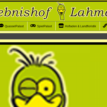
QuasselPalast
SpielPalast
Hofladen & Landfloristik