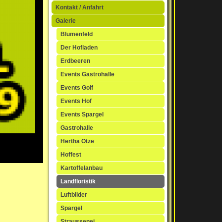
Kontakt / Anfahrt
Galerie
Blumenfeld
Der Hofladen
Erdbeeren
Events Gastrohalle
Events Golf
Events Hof
Events Spargel
Gastrohalle
Hertha Otze
Hoffest
Kartoffelanbau
Landfloristik
Luftbilder
Spargel
Straussenei