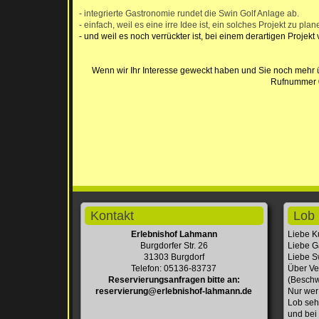
- integrierte Gastronomie rundet die Swin Golf Anlage ab.
- einfach, weil es eine irre Idee ist, ein solches Projekt zu plan
- und weil es noch verrückter ist, bei einem derartigen Projekt
Wenn wir Ihr Interesse geweckt haben und Sie noch mehr ü
Rufnummer
Kontakt
Lob 
Erlebnishof Lahmann
Liebe K
Burgdorfer Str. 26
Liebe G
31303 Burgdorf
Liebe Sw
Telefon: 05136-83737
Über Ve
Reservierungsanfragen bitte an:
(Beschw
reservierung@erlebnishof-lahmann.de
Nur wer
Lob seh
und bei