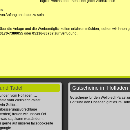
- täglich wechselnde Besucher jeder Altersklasse.
en.
 von Anfang an dabei zu sein.
ber die Anlage und die Werbemöglichkeiten erfahren möchten, stehen wir Ihnen g
0170-7380055
oder
05136-83737
zur Verfügung.
und Tadel
Gutscheine im Hofladen
unden vom Hofladen.....
Gutscheine für den WellblechPalast 
äste vom WellblechPalast....
Golf und den Hofladen gibt es im Hof
in Golfer....
rbesserungsvorschläge
erden) freuen wir uns vor Ort.
 was sagt kann was ändern.
r gerne auf unserer facebookseite
 google