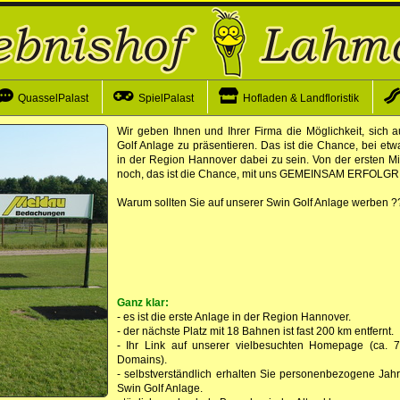
QuasselPalast
SpielPalast
Hofladen & Landfloristik
Wir geben Ihnen und Ihrer Firma die Möglichkeit, sich 
Golf Anlage zu präsentieren. Das ist die Chance, bei et
in der Region Hannover dabei zu sein. Von der ersten M
noch, das ist die Chance, mit uns GEMEINSAM ERFOLGRE
Warum sollten Sie auf unserer Swin Golf Anlage werben ?
Ganz klar:
- es ist die erste Anlage in der Region Hannover.
- der nächste Platz mit 18 Bahnen ist fast 200 km entfernt.
- Ihr Link auf unserer vielbesuchten Homepage (ca. 
Domains).
- selbstverständlich erhalten Sie personenbezogene Jahr
Swin Golf Anlage.