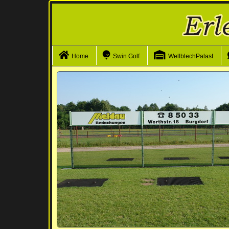
Navigation überspringen
Home
Swin Golf
WellblechPalast