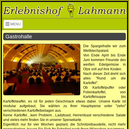
Navigation überspringen
MENU
Gastrohalle
Die Spargelhalle wir zum
Wellblechpalast.
Von Ende April bis Ende
Juni kommen Freunde des
weißen Edelgemüse in
Otze voll auf ihre Kosten.
Nach dieser Zeit dreht sich
alles "Rund um die
Kartoffel".
Ob Kartoffelpuffer oder
Folienkartoffel, von
Kartoffelsuppe bis
Kartoffelwaffel, es ist für jeden Geschmack etwas dabei. Unsere Karte ist
modular aufgebaut, Sie wählen zu Ihrer Hauptspeise unter "zehn"
verschiedenen Kartoffelbeilagen aus.
Keine Kartoffel....kein Problem....Ladytoast, Herrentoast verschiedene Salate
und vieles mehr finden Sie in unserer Speisekarte.
Eigentlich nur für vier Wochen geplant, die Schnitzelbaustelle, nicht mehr
wegzudenken, bauen Sie Sich Ihr Schnitzel nach Ihren Wünschen zusammen.