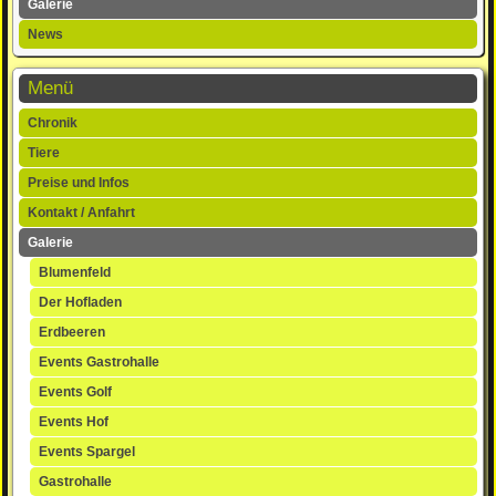
Galerie
News
Menü
Navigation
Chronik
überspringen
Tiere
Preise und Infos
Kontakt / Anfahrt
Galerie
Blumenfeld
Der Hofladen
Erdbeeren
Events Gastrohalle
Events Golf
Events Hof
Events Spargel
Gastrohalle