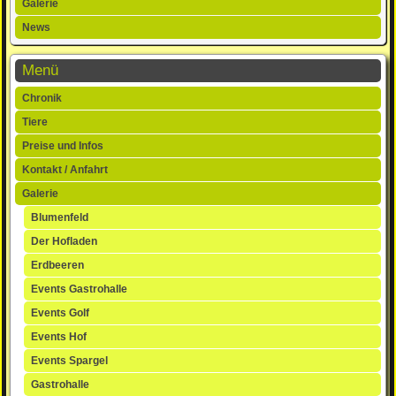
Galerie
News
Menü
Navigation
Chronik
überspringen
Tiere
Preise und Infos
Kontakt / Anfahrt
Galerie
Blumenfeld
Der Hofladen
Erdbeeren
Events Gastrohalle
Events Golf
Events Hof
Events Spargel
Gastrohalle