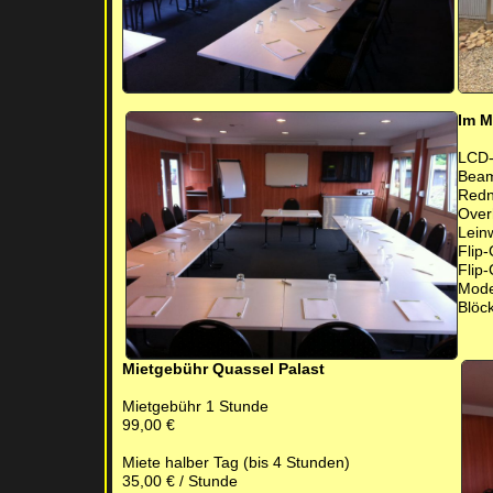
Im M
LCD-
Bea
Redn
Over
Lein
Flip
Flip-
Mode
Blöck
Mietgebühr Quassel Palast
Mietgebühr 1 Stunde
99,00 €
Miete halber Tag (bis 4 Stunden)
35,00 € / Stunde