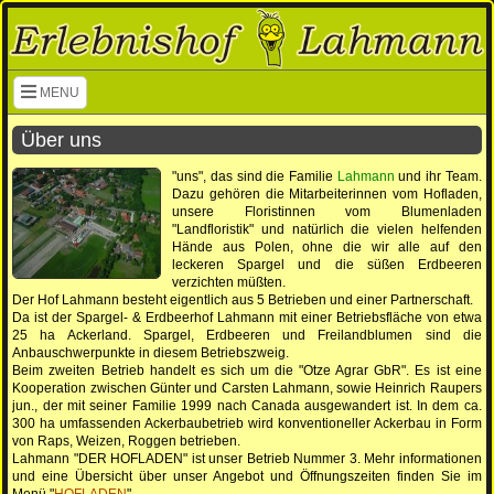
Navigation überspringen
MENU
Über uns
"uns", das sind die Familie
Lahmann
und ihr Team.
Dazu gehören die Mitarbeiterinnen vom Hofladen,
unsere Floristinnen vom Blumenladen
"Landfloristik" und natürlich die vielen helfenden
Hände aus Polen, ohne die wir alle auf den
leckeren Spargel und die süßen Erdbeeren
verzichten müßten.
Der Hof Lahmann besteht eigentlich aus 5 Betrieben und einer Partnerschaft.
Da ist der Spargel- & Erdbeerhof Lahmann mit einer Betriebsfläche von etwa
25 ha Ackerland. Spargel, Erdbeeren und Freilandblumen sind die
Anbauschwerpunkte in diesem Betriebszweig.
Beim zweiten Betrieb handelt es sich um die "Otze Agrar GbR". Es ist eine
Kooperation zwischen Günter und Carsten Lahmann, sowie Heinrich Raupers
jun., der mit seiner Familie 1999 nach Canada ausgewandert ist. In dem ca.
300 ha umfassenden Ackerbaubetrieb wird konventioneller Ackerbau in Form
von Raps, Weizen, Roggen betrieben.
Lahmann "DER HOFLADEN" ist unser Betrieb Nummer 3. Mehr informationen
und eine Übersicht über unser Angebot und Öffnungszeiten finden Sie im
Menü "
HOFLADEN
"