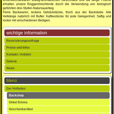
erhalten unsere Roggenmischbrote durch die Verwendung von biologisch
geführten drei-Stufen-Natursauerteig.
Feine Backwaren, leckere Gebäckstücke, frisch aus der Backstube. Alle
Hefeteige natürlich mit Butter. Kaffeestücke für jede Gelegenheit. Saftig und
locker mit verschiedenen Belägen.
wichtige Information
Navigation
Reservierungsanfrage
überspringen
Preise und Infos
Kontakt / Anfahrt
Galerie
News
Menü
Navigation
Der Hofladen
überspringen
Backshop
Onkel Emma
Geschenkartikel