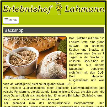
Navigation überspringen
MENU
Backshop
Das Brötchen mit dem "B"!
Leckere Brote, eine große
Auswahl an Brötchen,
Kuchen und Snacks, all
das bekommen Sie an 7
Tagen in der Woche in
unserem Back-Shop im
Hofladen. Aus reinem
Natursauer gebacken,
mehrfach mit den DLG-
Gold Medailien
ausgezeichnet und was
noch viel wichtiger ist, nicht saubillig aber SAULECKER
Das absolute Qualitätsmerkmal eines deutschen Handwerkbrötchens (die
typische Fensterung, die glänzende, karamellisierte Kruste, die sich durch die
lange Garzeit bildet) ist charakteristisch für unsere Brinkchen (Spitzbrötchen).
Die Krume ist hocharomatisch und kompakt.
Hier schmeckt man das hochtraditionelle Backhandwerk. Den
unverwechselbaren kräftig-aromatischen Geschmack und die lange Frische