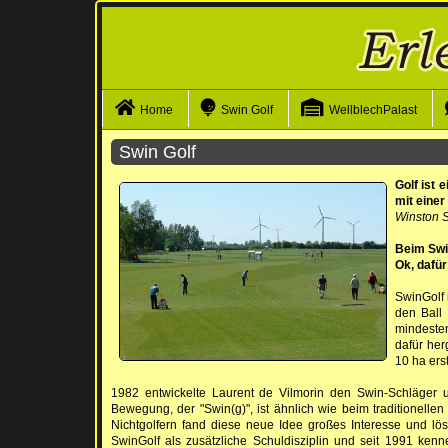
Navigation überspringen
Home
Swin Golf
WellblechPalast
Swin Golf
Golf ist 
mit einer
Winston S
Beim Swin
Ok, dafür
SwinGolf 
den Ball
mindesten
dafür her
10 ha ers
1982 entwickelte Laurent de Vilmorin den Swin-Schläger u
Bewegung, der "Swin(g)", ist ähnlich wie beim traditionelle
Nichtgolfern fand diese neue Idee großes Interesse und lö
SwinGolf als zusätzliche Schuldisziplin und seit 1991 ke