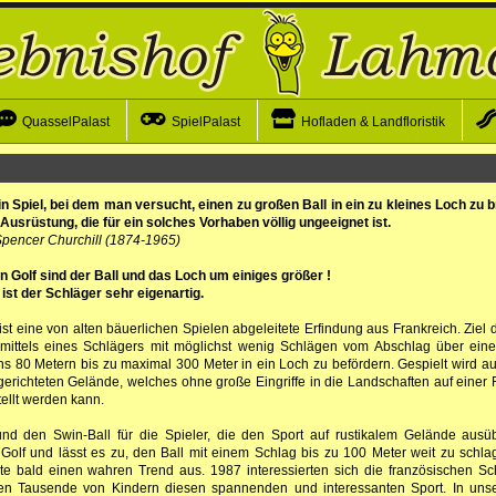
QuasselPalast
SpielPalast
Hofladen & Landfloristik
ein Spiel, bei dem man versucht, einen zu großen Ball in ein zu kleines Loch zu 
 Ausrüstung, die für ein solches Vorhaben völlig ungeeignet ist.
pencer Churchill (1874-1965)
 Golf sind der Ball und das Loch um einiges größer !
 ist der Schläger sehr eigenartig.
ist eine von alten bäuerlichen Spielen abgeleitete Erfindung aus Frankreich. Ziel d
 mittels eines Schlägers mit möglichst wenig Schlägen vom Abschlag über ein
s 80 Metern bis zu maximal 300 Meter in ein Loch zu befördern. Gespielt wird au
gerichteten Gelände, welches ohne große Eingriffe in die Landschaften auf einer 
tellt werden kann.
nd den Swin-Ball für die Spieler, die den Sport auf rustikalem Gelände ausü
n Golf und lässt es zu, den Ball mit einem Schlag bis zu 100 Meter weit zu schl
ste bald einen wahren Trend aus. 1987 interessierten sich die französischen Sc
nnen Tausende von Kindern diesen spannenden und interessanten Sport. In uns