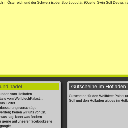
in Österreich und der Schweiz ist der Sport populär. (Quelle: Swin Golf Deutschl
und Tadel
Gutscheine im Hofladen
unden vom Hofladen.....
Gutscheine für den WellblechPalast 
äste vom WellblechPalast....
Golf und den Hofladen gibt es im Hof
in Golfer....
rbesserungsvorschläge
erden) freuen wir uns vor Ort.
 was sagt kann was ändern.
r gerne auf unserer facebookseite
 google