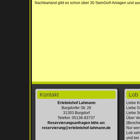
Nachbarland gibt es schon über 30 SwinGolf-Anlagen und auch 
Kontakt
Lob 
Erlebnishof Lahmann
Liebe K
Burgdorfer Str. 26
Liebe G
31303 Burgdorf
Liebe Sw
Telefon: 05136-83737
Über Ve
Reservierungsanfragen bitte an:
(Beschw
reservierung@erlebnishof-lahmann.de
Nur wer
Lob seh
und bei