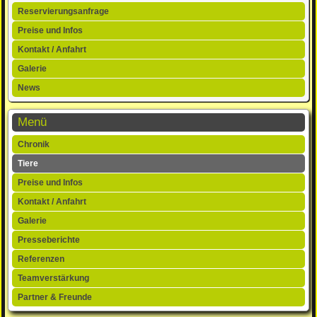
Navigation
Reservierungsanfrage
überspringen
Preise und Infos
Kontakt / Anfahrt
Galerie
News
Menü
Navigation
Chronik
überspringen
Tiere
Preise und Infos
Kontakt / Anfahrt
Galerie
Presseberichte
Referenzen
Teamverstärkung
Partner & Freunde