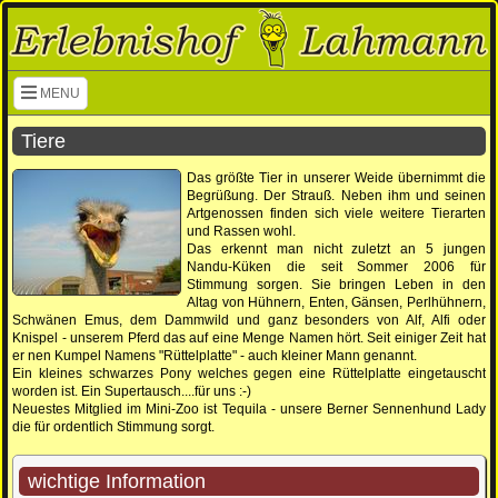
Navigation überspringen
MENU
Tiere
Das größte Tier in unserer Weide übernimmt die
Begrüßung. Der Strauß. Neben ihm und seinen
Artgenossen finden sich viele weitere Tierarten
und Rassen wohl.
Das erkennt man nicht zuletzt an 5 jungen
Nandu-Küken die seit Sommer 2006 für
Stimmung sorgen. Sie bringen Leben in den
Altag von Hühnern, Enten, Gänsen, Perlhühnern,
Schwänen Emus, dem Dammwild und ganz besonders von Alf, Alfi oder
Knispel - unserem Pferd das auf eine Menge Namen hört. Seit einiger Zeit hat
er nen Kumpel Namens "Rüttelplatte" - auch kleiner Mann genannt.
Ein kleines schwarzes Pony welches gegen eine Rüttelplatte eingetauscht
worden ist. Ein Supertausch....für uns :-)
Neuestes Mitglied im Mini-Zoo ist Tequila - unsere Berner Sennenhund Lady
die für ordentlich Stimmung sorgt.
wichtige Information