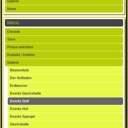
Galerie
News
Menü
Navigation
Chronik
überspringen
Tiere
Preise und Infos
Kontakt / Anfahrt
Galerie
Blumenfeld
Der Hofladen
Erdbeeren
Events Gastrohalle
Events Golf
Events Hof
Events Spargel
Gastrohalle