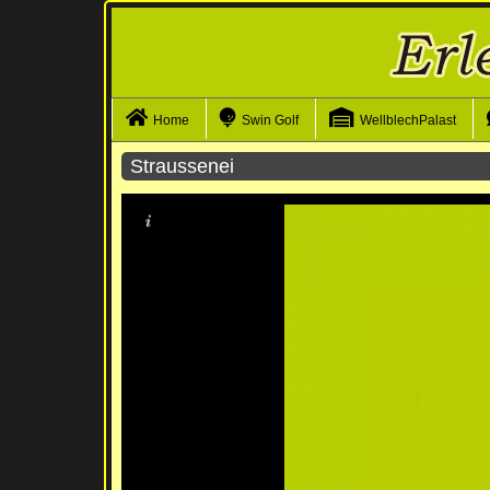
Navigation überspringen
Home
Swin Golf
WellblechPalast
Straussenei