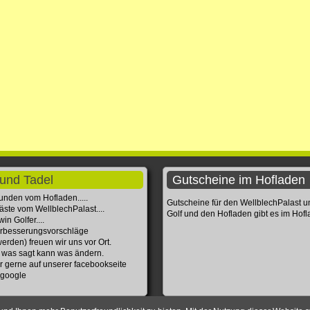
und Tadel
Gutscheine im Hofladen
unden vom Hofladen.....
Gutscheine für den WellblechPalast 
äste vom WellblechPalast....
Golf und den Hofladen gibt es im Hof
in Golfer....
rbesserungsvorschläge
erden) freuen wir uns vor Ort.
 was sagt kann was ändern.
r gerne auf unserer facebookseite
 google