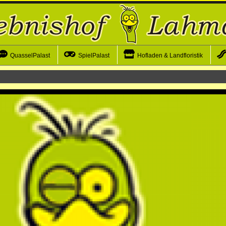
QuasselPalast
SpielPalast
Hofladen & Landfloristik