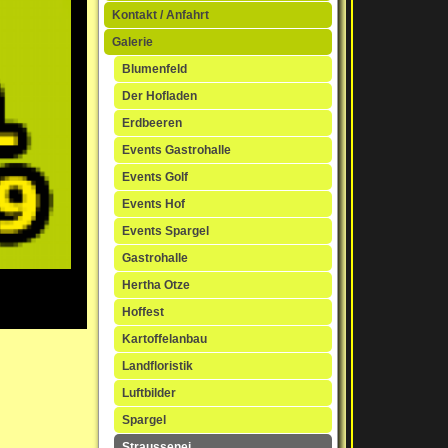
Kontakt / Anfahrt
Galerie
Blumenfeld
Der Hofladen
Erdbeeren
Events Gastrohalle
Events Golf
Events Hof
Events Spargel
Gastrohalle
Hertha Otze
Hoffest
Kartoffelanbau
Landfloristik
Luftbilder
Spargel
Straussenei