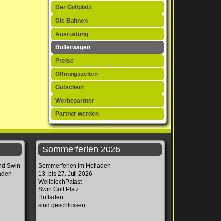
Der Golfplatz
Die Bahnen
Ausrüstung
Bollerwagen
Preise
Öffnungszeiten
Gutschein
Werbepartner
Partner werden
Sommerferien 2026
und Swin
Sommerferien im Hofladen
laden
13. bis 27. Juli 2026
WellblechPalast
Swin Golf Platz
Hofladen
sind geschlossen