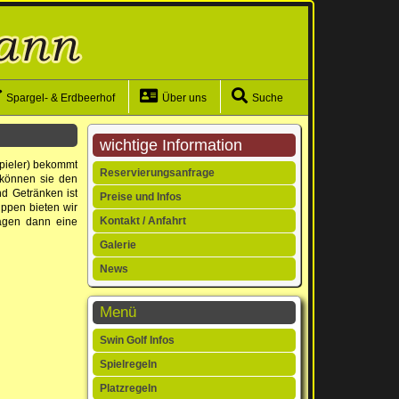
Spargel- & Erdbeerhof
Über uns
Suche
wichtige Information
Spieler) bekommt
Navigation
Reservierungsanfrage
 können sie den
überspringen
d Getränken ist
Preise und Infos
uppen bieten wir
Kontakt / Anfahrt
wagen dann eine
Galerie
News
Menü
Navigation
Swin Golf Infos
überspringen
Spielregeln
Platzregeln