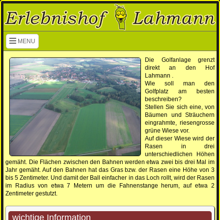
Navigation überspringen
MENU
Die Golfanlage grenzt
direkt an den Hof
Lahmann .
Wie soll man den
Golfplatz am besten
beschreiben?
Stellen Sie sich eine, von
Bäumen und Sträuchern
eingrahmte, riesengrosse
grüne Wiese vor.
Auf dieser Wiese wird der
Rasen in drei
unterschiedlichen Höhen
gemäht. Die Flächen zwischen den Bahnen werden etwa zwei bis drei Mal im
Jahr gemäht. Auf den Bahnen hat das Gras bzw. der Rasen eine Höhe von 3
bis 5 Zentimeter. Und damit der Ball einfacher in das Loch rollt, wird der Rasen
im Radius von etwa 7 Metern um die Fahnenstange herum, auf etwa 2
Zentimeter gestutzt.
wichtige Information