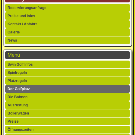
Navigation
Reservierungsanfrage
überspringen
Preise und Infos
Kontakt / Anfahrt
Galerie
News
Menü
Navigation
Swin Golf Infos
überspringen
Spielregeln
Platzregeln
Der Golfplatz
Die Bahnen
Ausrüstung
Bollerwagen
Preise
Öffnungszeiten