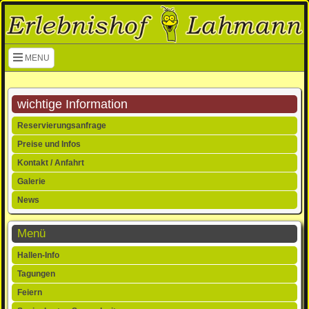
Navigation überspringen
MENU
wichtige Information
Navigation
Reservierungsanfrage
überspringen
Preise und Infos
Kontakt / Anfahrt
Galerie
News
Menü
Navigation
Hallen-Info
überspringen
Tagungen
Feiern