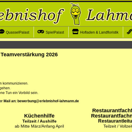
QuasselPalast
SpielPalast
Hofladen & Landfloristik
Teamverstärkung 2026
ten kommunizieren.
 gehen.
ne Tun ein Vorbild sein.
 per Mail an: bewerbung@erlebnishof-lahmann.de
Restaurantfachf
Küchenhilfe
Restaurantfac
Restaurantleit
Teilzeit / Aushilfe
ab Mitte März/Anfang April
Teilzeit / Vollzei