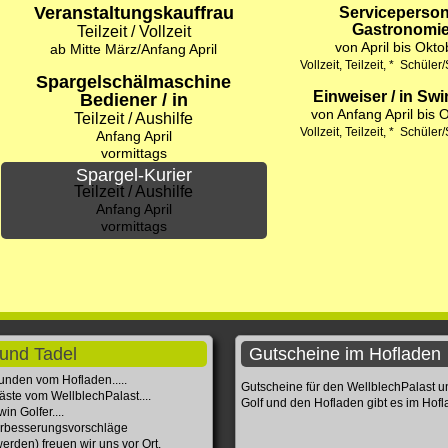
Veranstaltungskauffrau
Serviceperson
Gastronomi
Teilzeit / Vollzeit
von April bis Okto
ab Mitte März/Anfang April
Vollzeit, Teilzeit, * Schüle
Spargelschälmaschine
Einweiser / in Swi
Bediener / in
von Anfang April bis 
Teilzeit / Aushilfe
Vollzeit, Teilzeit, * Schüle
Anfang April
vormittags
Spargel-Kurier
Teilzeit / Aushilfe
Anfang April
vormittags
und Tadel
Gutscheine im Hofladen
unden vom Hofladen.....
Gutscheine für den WellblechPalast 
äste vom WellblechPalast....
Golf und den Hofladen gibt es im Hof
in Golfer....
rbesserungsvorschläge
erden) freuen wir uns vor Ort.