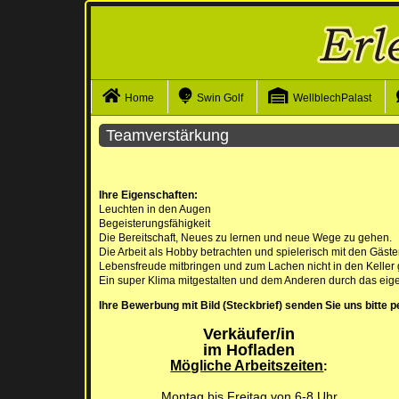
Navigation überspringen
Home
Swin Golf
WellblechPalast
Teamverstärkung
Ihre Eigenschaften:
Leuchten in den Augen
Begeisterungsfähigkeit
Die Bereitschaft, Neues zu lernen und neue Wege zu gehen.
Die Arbeit als Hobby betrachten und spielerisch mit den Gäs
Lebensfreude mitbringen und zum Lachen nicht in den Keller
Ein super Klima mitgestalten und dem Anderen durch das eige
Ihre Bewerbung mit Bild (Steckbrief) senden Sie uns bitte
Verkäufer/in
im Hofladen
Mögliche Arbeitszeiten
:
Montag bis Freitag von 6-8 Uhr