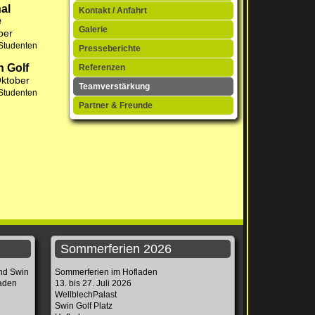
al
Kontakt / Anfahrt
e
Galerie
ber
r/Studenten
Presseberichte
n Golf
Referenzen
Oktober
Teamverstärkung
r/Studenten
Partner & Freunde
Sommerferien 2026
und Swin
Sommerferien im Hofladen
laden
13. bis 27. Juli 2026
WellblechPalast
Swin Golf Platz