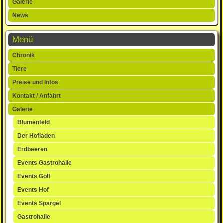
Galerie
News
Menü
Navigation
Chronik
überspringen
Tiere
Preise und Infos
Kontakt / Anfahrt
Galerie
Blumenfeld
Der Hofladen
Erdbeeren
Events Gastrohalle
Events Golf
Events Hof
Events Spargel
Gastrohalle