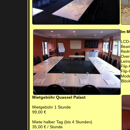
Im M
LCD-
Bea
Redn
Over
Lein
Flip
Flip-
Mode
Blöck
Mietgebühr Quassel Palast
Mietgebühr 1 Stunde
99,00 €
Miete halber Tag (bis 4 Stunden)
35,00 € / Stunde