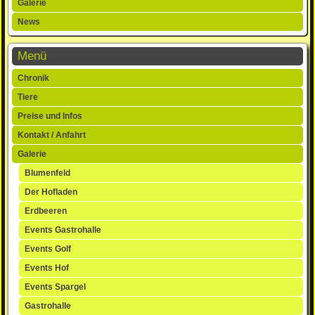
Galerie
News
Menü
Navigation
Chronik
überspringen
Tiere
Preise und Infos
Kontakt / Anfahrt
Galerie
Blumenfeld
Der Hofladen
Erdbeeren
Events Gastrohalle
Events Golf
Events Hof
Events Spargel
Gastrohalle