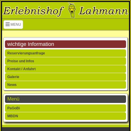
Navigation überspringen
MENU
wichtige Information
Navigation
Reservierungsanfrage
überspringen
Preise und Infos
Kontakt / Anfahrt
Galerie
News
Menü
Navigation
PaGoBi
überspringen
MBDN