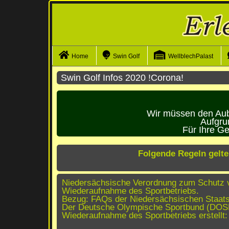
Navigation überspringen
Home
Swin Golf
WellblechPalast
Swin Golf Infos 2020 !Corona!
Wir müssen den Aubl
Aufgru
Für Ihre Ge
Folgende Regeln gelt
Niedersächsische Verordnung zum Schutz v
Wiederaufnahme des Sportbetriebs.
Bezug: FAQs der Niedersächsischen Staats
Der Deutsche Olympische Sportbund (DOSB)
Wiederaufnahme des Sportbetriebs erstellt: