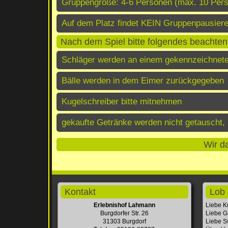
Gruppengröße: 4-6 Personen (max. 10 Pers
Auf dem Platz findet KEIN Gruppenpausiere
Nach dem Spiel bitte folgendes beachten
Schläger werden an einem gekennzeichnete
Bälle werden in dem Eimer zurückgegeben
Kugelschreiber bitte mitnehmen
gekaufte Getränke werden nicht getauscht
Wir da
Kontakt
Lob 
Erlebnishof Lahmann
Liebe K
Burgdorfer Str. 26
Liebe G
31303 Burgdorf
Liebe Sw