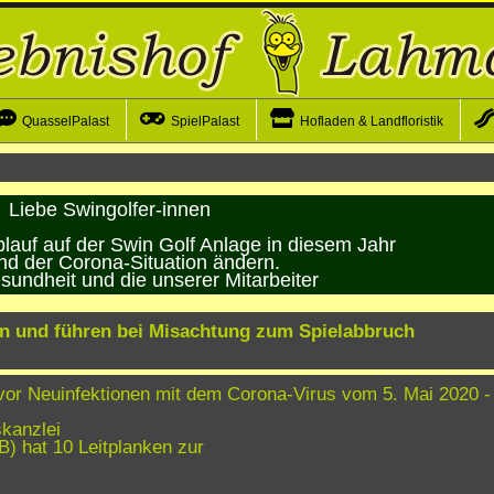
QuasselPalast
SpielPalast
Hofladen & Landfloristik
Liebe Swingolfer-innen
auf auf der Swin Golf Anlage in diesem Jahr
nd der Corona-Situation ändern.
sundheit und die unserer Mitarbeiter
en und führen bei Misachtung zum Spielabbruch
or Neuinfektionen mit dem Corona-Virus vom 5. Mai 2020 -
kanzlei
 hat 10 Leitplanken zur