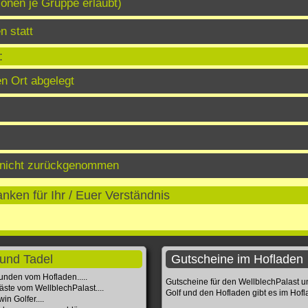
onen je Gruppe erlaubt)
n statt
:
n Ort abgelegt
, nicht zurückgenommen
nken für Ihr / Euer Verständnis
und Tadel
Gutscheine im Hofladen
unden vom Hofladen.....
Gutscheine für den WellblechPalast 
äste vom WellblechPalast....
Golf und den Hofladen gibt es im Hof
in Golfer....