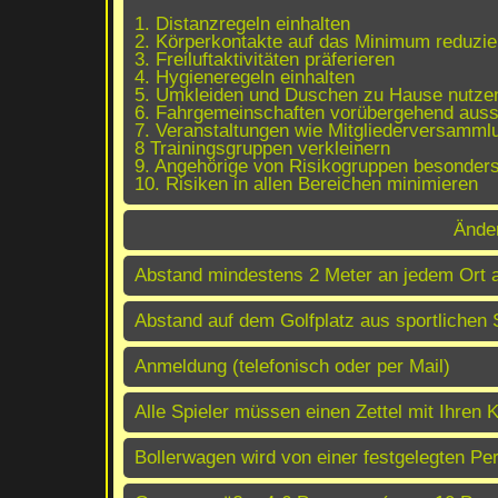
1. Distanzregeln einhalten
2. Körperkontakte auf das Minimum reduzie
3. Freiluftaktivitäten präferieren
4. Hygieneregeln einhalten
5. Umkleiden und Duschen zu Hause nutze
6. Fahrgemeinschaften vorübergehend aus
7. Veranstaltungen wie Mitgliederversamml
8 Trainingsgruppen verkleinern
9. Angehörige von Risikogruppen besonder
10. Risiken in allen Bereichen minimieren
Änder
Abstand mindestens 2 Meter an jedem Ort 
Abstand auf dem Golfplatz aus sportlichen 
Anmeldung (telefonisch oder per Mail)
Alle Spieler müssen einen Zettel mit Ihren 
Bollerwagen wird von einer festgelegten P