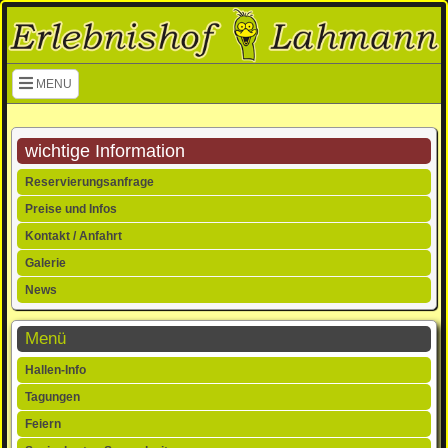
Navigation überspringen
MENU
wichtige Information
Navigation
Reservierungsanfrage
überspringen
Preise und Infos
Kontakt / Anfahrt
Galerie
News
Menü
Navigation
Hallen-Info
überspringen
Tagungen
Feiern