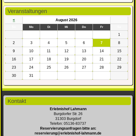
Veranstaltungen
<
August 2026
nntag
ntag
enstag
ttwoch
nnerstag
eitag
mstag
So
Mo
Di
Mi
Do
Fr
Sa
1
2
3
4
5
6
7
8
9
10
11
12
13
14
15
16
17
18
19
20
21
22
23
24
25
26
27
28
29
30
31
Kontakt
Erlebnishof Lahmann
Burgdorfer Str. 26
31303 Burgdorf
Telefon: 05136-83737
Reservierungsanfragen bitte an:
reservierung@erlebnishof-lahmann.de