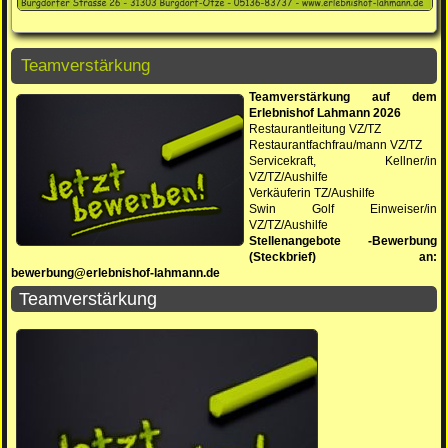
Teamverstärkung
Teamverstärkung auf dem
Erlebnishof Lahmann 2026
Restaurantleitung VZ/TZ
Restaurantfachfrau/mann VZ/TZ
Servicekraft, Kellner/in
VZ/TZ/Aushilfe
Verkäuferin TZ/Aushilfe
Swin Golf Einweiser/in
VZ/TZ/Aushilfe
Stellenangebote -Bewerbung
(Steckbrief) an:
bewerbung@erlebnishof-lahmann.de
Teamverstärkung