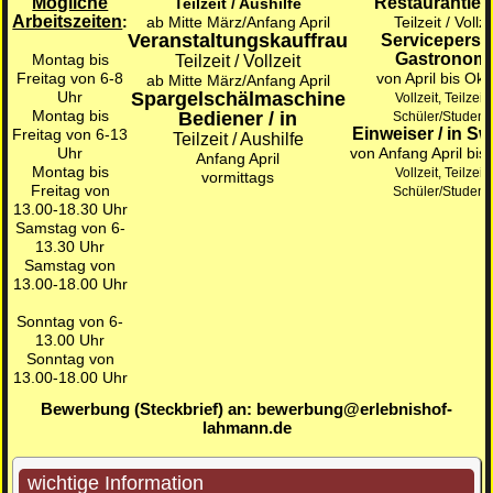
Mögliche
Restaurantlei
Teilzeit / Aushilfe
Arbeitszeiten
:
ab Mitte März/Anfang April
Teilzeit / Vollze
Veranstaltungskauffrau
Serviceperso
Gastronomi
Montag bis
Teilzeit / Vollzeit
Freitag von 6-8
von April bis Ok
ab Mitte März/Anfang April
Uhr
Spargelschälmaschine
Vollzeit, Teilzeit,
Montag bis
Bediener / in
Schüler/Student
Einweiser / in Sw
Freitag von 6-13
Teilzeit / Aushilfe
Uhr
von Anfang April bis
Anfang April
Montag bis
Vollzeit, Teilzeit,
vormittags
Freitag von
Schüler/Student
13.00-18.30 Uhr
Samstag von 6-
13.30 Uhr
Samstag von
13.00-18.00 Uhr
Sonntag von 6-
13.00 Uhr
Sonntag von
13.00-18.00 Uhr
Bewerbung (Steckbrief) an: bewerbung@erlebnishof-
lahmann.de
wichtige Information