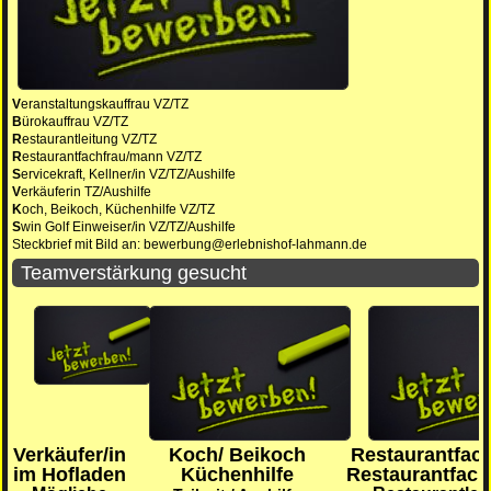
V
eranstaltungskauffrau VZ/TZ
B
ürokauffrau VZ/TZ
R
estaurantleitung VZ/TZ
R
estaurantfachfrau/mann VZ/TZ
S
ervicekraft, Kellner/in VZ/TZ/Aushilfe
V
erkäuferin TZ/Aushilfe
K
och, Beikoch, Küchenhilfe VZ/TZ
S
win Golf Einweiser/in VZ/TZ/Aushilfe
Steckbrief mit Bild an: bewerbung@erlebnishof-lahmann.de
Teamverstärkung gesucht
Verkäufer/in
Koch/ Beikoch
Restaurantfach
im Hofladen
Küchenhilfe
Restaurantfac