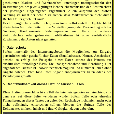
geschützten Marken- und Warenzeichen unterliegen uneingeschränkt den
Bestimmungen des jeweils gültigen Kennzeichenrechts und den Besitzrechten
der jeweiligen eingetragenen Eigentümer. Allein aufgrund der bloßen
Nennung ist nicht der Schluß zu ziehen, dass Markenzeichen nicht durch
Rechte Dritter geschützt sind!
Das Copyright für veröffentlichte, vom Autor selbst erstellte Objekte bleibt
allein beim Autor der Seiten. Eine Vervielfältigung oder Verwendung solcher
Grafiken, Tondokumente, Videosequenzen und Texte in anderen
elektronischen oder gedruckten Publikationen ist ohne ausdrückliche
Zustimmung des Autors nicht gestattet.
4. Datenschutz
Sofern innerhalb des Internetangebotes die Möglichkeit zur Eingabe
persönlicher oder geschäftlicher Daten (Emailadressen, Namen, Anschriften)
besteht, so erfolgt die Preisgabe dieser Daten seitens des Nutzers auf
ausdrücklich freiwilliger Basis. Die Inanspruchnahme und Bezahlung aller
angebotenen Dienste ist - soweit technisch möglich und zumutbar - auch ohne
Angabe solcher Daten bzw. unter Angabe anonymisierter Daten oder eines
Pseudonyms gestattet.
5. Rechtswirksamkeit dieses Haftungsausschlusses
Dieser Haftungsausschluss ist als Teil des Internetangebotes zu betrachten, von
dem aus auf diese Seite verwiesen wurde. Sofern Teile oder einzelne
Formulierungen dieses Textes der geltenden Rechtslage nicht, nicht mehr oder
nicht vollständig entsprechen sollten, bleiben die übrigen Teile des
Dokumentes in ihrem Inhalt und ihrer Gültigkeit davon unberührt.