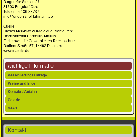
Burgdorfer Strasse 26
31303 Burgdorf-Otze
Telefon:05136-83737
info@erlebnishof-lahmann.de
Quelle
Dieses Merkblatt wurde aktualisiert durch:
Rechtsanwalt Cornelius Matutis
Fachanwalt für Gewerblichen Rechtsschutz
Berliner Straße 57, 14482 Potsdam
www.matutis.de
wichtige Information
Navigation
Reservierungsanfrage
überspringen
Preise und Infos
Kontakt / Anfahrt
Galerie
News
Kontakt