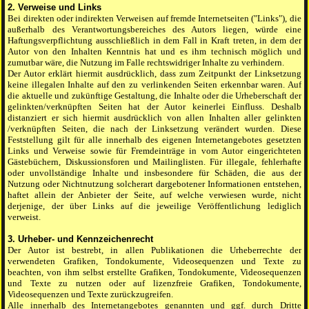
2. Verweise und Links
Bei direkten oder indirekten Verweisen auf fremde Internetseiten ("Links"), die
außerhalb des Verantwortungsbereiches des Autors liegen, würde eine
Haftungsverpflichtung ausschließlich in dem Fall in Kraft treten, in dem der
Autor von den Inhalten Kenntnis hat und es ihm technisch möglich und
zumutbar wäre, die Nutzung im Falle rechtswidriger Inhalte zu verhindern.
Der Autor erklärt hiermit ausdrücklich, dass zum Zeitpunkt der Linksetzung
keine illegalen Inhalte auf den zu verlinkenden Seiten erkennbar waren. Auf
die aktuelle und zukünftige Gestaltung, die Inhalte oder die Urheberschaft der
gelinkten/verknüpften Seiten hat der Autor keinerlei Einfluss. Deshalb
distanziert er sich hiermit ausdrücklich von allen Inhalten aller gelinkten
/verknüpften Seiten, die nach der Linksetzung verändert wurden. Diese
Feststellung gilt für alle innerhalb des eigenen Internetangebotes gesetzten
Links und Verweise sowie für Fremdeinträge in vom Autor eingerichteten
Gästebüchern, Diskussionsforen und Mailinglisten. Für illegale, fehlerhafte
oder unvollständige Inhalte und insbesondere für Schäden, die aus der
Nutzung oder Nichtnutzung solcherart dargebotener Informationen entstehen,
haftet allein der Anbieter der Seite, auf welche verwiesen wurde, nicht
derjenige, der über Links auf die jeweilige Veröffentlichung lediglich
verweist.
3. Urheber- und Kennzeichenrecht
Der Autor ist bestrebt, in allen Publikationen die Urheberrechte der
verwendeten Grafiken, Tondokumente, Videosequenzen und Texte zu
beachten, von ihm selbst erstellte Grafiken, Tondokumente, Videosequenzen
und Texte zu nutzen oder auf lizenzfreie Grafiken, Tondokumente,
Videosequenzen und Texte zurückzugreifen.
Alle innerhalb des Internetangebotes genannten und ggf. durch Dritte