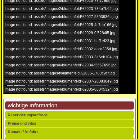
Image not found: assets/images/d/blumenfeld%2020-77f179dd.jpg
Image not found: assets/images/2/blumenfeld%2023-734e7b62.jpg
Image not found: assets/images/b/blumenfeld%2027-5893936b.jpg
Image not found: assets/images/6/blumenfeld%2025-4c7db166.jpg
Image not found: assets/images/5/blumenfeld%2029-0f5284f5.jpg
Image not found: assets/images/3/blumenfeld%2031-bef1ef23.jpg
Image not found: assets/images/d/blumenfeld%2032-acca335d.jpg
Image not found: assets/images/4/blumenfeld%2033-3e6eb104.jpg
Image not found: assets/images/6/blumenfeld%2034-f3557696.jpg
–
/
28
Image not found: assets/images/f/blumenfeld%2036-1780c9cf.jpg
Image not found: assets/images/9/blumenfeld%2037-203838e9.jpg
Image not found: assets/images/4/blumenfeld%2035-06845324.jpg
Image not found: assets/images/0/screenshot-815fd6c0.png
wichtige Information
Navigation
Reservierungsanfrage
überspringen
Preise und Infos
Kontakt / Anfahrt