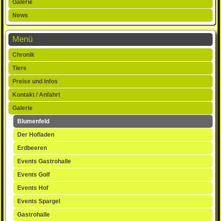
Galerie
News
Menü
Navigation
Chronik
überspringen
Tiere
Preise und Infos
Kontakt / Anfahrt
Galerie
Blumenfeld
Der Hofladen
Erdbeeren
Events Gastrohalle
Events Golf
Events Hof
Events Spargel
Gastrohalle